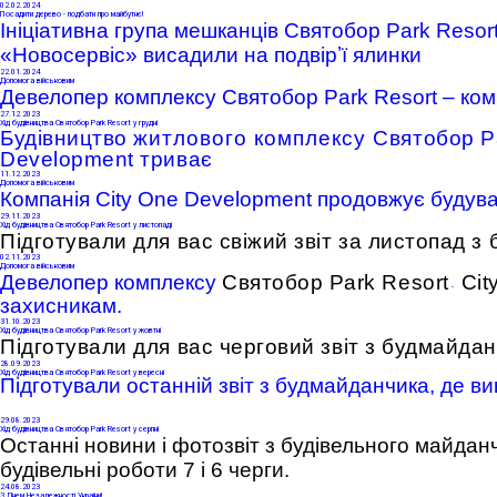
02
.02.2024
Посадити дерево - подбати про майбутнє!
Ініціативна група мешканців Святобор Park Resor
«Новосервіс» висадили на подвірʼї ялинки
22
.01.2024
Допомога військовим
Девелопер комплексу Святобор Park Resort – ко
27
.12.2023
Хід будівництва Святобор Park Resort у грудні
Будівництво
житлового комплексу
Святобор Pa
Development триває
11
.12.2023
Допомога військовим
Компанія City One Development продовжує будува
29
.11.2023
Хід будівництва Святобор Park Resort у листопаді
Підготували для вас свіжий звіт за листопад 
02
.11.2023
Допомога військовим
Девелопер комплексу
Святобор Park Resort
Cit
-
захисникам.
31
.10.2023
Хід будівництва Святобор Park Resort у жовтні
Підготували для вас черговий звіт з будмайда
28
.09.2023
Хід будівництва Святобор Park Resort у вересні
Підготували останній звіт з будмайданчика, де ви
29
.08.2023
Хід будівництва Святобор Park Resort у серпні
Останні новини і фотозвіт з будівельного майдан
будівельні роботи 7 і 6 черги.
24
.08.2023
З Днем Незалежності України!