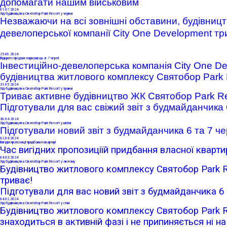
допомагати нашим військовим
01
.07.2024
Хід будівництва Святобор Park Resort у червні
Незважаючи на
всі зовнішні обставини
, будівниц
девелоперської компанії City One Development тр
25
.06.2024
Відкрито продаж паркомісць в 7 черзі!
Інвестиційно-девелоперська компанія
City One D
будівництва житлового комплексу Святобор
Park 
31
.05.2024
Хід будівництва Святобор Park Resort у травні
Триває активне будівництво ЖК Святобор Park Res
Підготували для вас свіжий звіт з будмайданчика 
30
.04.2024
Хід будівництва Святобор Park Resort у квітні
Підготували новий звіт з будмайданчика 6 та 7 че
02
.04.2024
Вигідні пропозиції придбання квартир!
Час вигідних пропозиціїй придбання власної кварти
04
.03.2024
Хід будівництва Святобор Park Resort у лютому
Будівництво житлового комплексу Святобор Park Re
триває!
Підготували для вас новий звіт з будмайданчика 6 
04
.02.2024
Хід будівництва Святобор Park Resort у січні
Будівництво житлового комплексу Святобор Park Re
знаходиться в активній фазі і не припиняється ні на