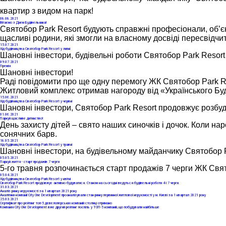
квартир з видом на парк! 
08
.08.2021
Вітаємо з Днем Будівельника!
Святобор Park Resort будують справжні професіонали, об’єк
щасливі родини, які змогли на власному досвіді пересвідчит
15
.07.2021
Хід будівництва Святобор Park Resort у липні
Шановні інвестори, будівельні роботи Святобор Park Resort
09
.07.2021
Премія
Шановні інвестори!
Раді повідомити про ще одну перемогу ЖК Святобор Park Re
Житловий комплекс отримав нагороду від «Українського Буд
15
.06.2021
Хід будівництва Святобор Park Resort у червні
Шановні інвестори, Святобор Park Resort продовжує розбуд
01
.06.2021
Паркуй щасливе дитинство!
День захисту дітей – свято наших синочків і дочок. Коли н
сонячних барв.
18
.05.2021
Хід будівництва Святобор Park Resort у травні
Шановні інвестори, на будівельному майданчику Святобор 
05
.05.2021
Паркуй життя - старт продажів 7 черги
5-го травня розпочинається старт продажів 7 черги ЖК Свят
05
.04.2021
Хід будівництва Святобор Park Resort у квітні
Святобор Park Resort продовжує активно будуватися. Станом на сьогодні ведуться будівельні роботи 4 і 7 черги.
31
.03.2021
Аналіз ринку нерухомості за 1 квартал 2021 року
Аналітики компанії City One Development проаналізували стан ринку первинної житлової нерухомості у м. Києві за 1 квартал 2021 року
25
.03.2021
Сертифікат про рейтинг топ-5 девелоперських компаній столиці отримано
Компанія Сity One Development вже другий рейтинг поспіль у ТОП-5 компаній, що побудували найбільше