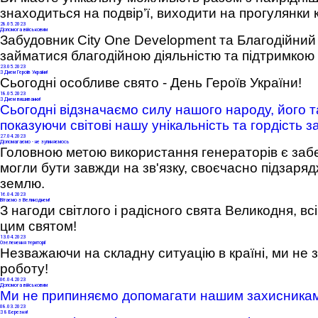
знаходиться на подвір’ї, виходити на прогулянки 
28
.05.2023
Допомога військовим
Забудовник City One Development та Благодійни
займатися благодійною діяльністю та підтримкою
23
.05.2023
З Днем Героїв України!
Сьогодні особливе свято - День Героїв України!
18
.05.2023
З Днем вишиванки!
Сьогодні відзначаємо силу нашого народу, його т
показуючи світові нашу унікальність та гордість з
27
.04.2023
Допомагаємо - не зупиняємось
Головною метою використання генераторів є забе
могли бути завжди на зв'язку, своєчасно підзаря
землю.
16
.04.2023
Вітаємо з Великоднем!
З нагоди світлого і радісного свята Великодня, вс
цим святом!
13
.04.2023
Озеленення території
Незважаючи на складну ситуацію в країні, ми не
роботу!
06
.04.2023
Допомога військовим
Ми не припиняємо допомагати нашим захисникам у
08
.03.2023
З 8 Березня!