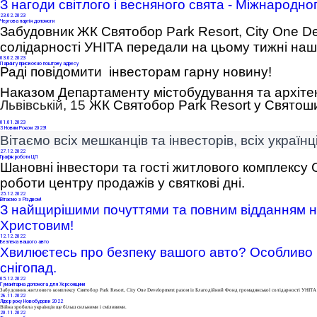
З нагоди світлого і весняного свята - Міжнародного
23
.02.2023
Чергова партія допомоги
Забудовник ЖК Святобор Park Resort, City One D
солідарності УНІТА
 передали на цьому тижні наш
03
.02.2023
Паркінгу присвоєно поштову адресу
Раді повідомити інвесторам гарну новину!
Наказом Департаменту містобудування та архіте
Львівській, 15
ЖК Святобор
Park
Resort
у Святоши
01
.01.2023
З Новим Роком 2023!
Вітаємо всіх мешканців та інвесторів, всіх україн
27
.12.2022
Графік роботи ЦП
Шановні інвестори та гості житлового комплексу 
роботи центру продажів у святкові дні.
25
.12.2022
Вітаємо з Різдвом!
З найщирішими почуттями та повним відданням на
Христовим! 
12
.12.2022
Безпека вашого авто
Хвилюєтесь про безпеку вашого авто
? Особливо 
снігопад.
05
.12.2022
Гуманітарна допомога для Херсонщини
Забудовник житлового комплексу Святобор Park Resort,
City One Development
разом із
Благодійний Фонд громадянської солідарності УНІТА
28
.11.2022
Лідер року Новобудови 2022
Війна зробила українців ще більш сильними і сміливими.
20
.11.2022