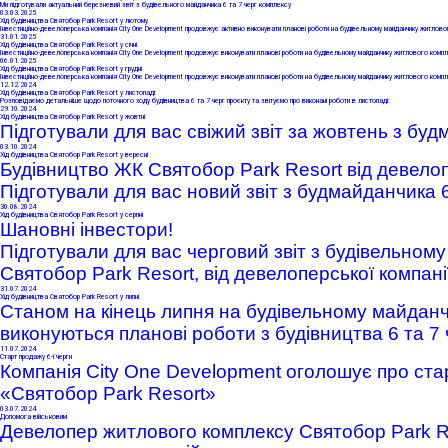
Ми підготували актуальний березневий звіт з будівельного майданчика 6 та 7 черг комплексу
03
.03.2025
Хід будівництва Святобор Park Resort у лютому
Інвестиційно-девелоперська компанія City One Development продовжує активно виконувати планові роботи на будівельному майданчику житловог
31
.01.2025
Хід будівництва Святобор Park Resort у січні
Інвестиційно-девелоперська компанія City One Development продовжує виконувати планові роботи на будівельному майданчику житлового компл
06
.01.2025
Хід будівництва Святобор Park Resort у грудні
Інвестиційно-девелоперська компанія City One Development продовжує виконувати планові роботи на будівельному майданчику житлового компл
12
.12.2024
Хід будівництва Святобор Park Resort у листопаді
Розповідаємо детальніше щодо поточного ходу будівництва 6 та 7 черг проєкту та звітуємо про виконані роботи в листопаді:
29
.10.2024
Хід будівництва Святобор Park Resort у жовтні
Підготували для вас свіжий звіт за жовтень з буд
03
.10.2024
Хід будівництва Святобор Park Resort у вересні
Будівництво ЖК Святобор Park Resort від девелоп
Підготували для вас новий звіт з будмайданчика 6
30
.08.2024
Хід будівництва Святобор Park Resort у серпні
Шановні інвестори!
Підготували для вас черговий звіт з будівельном
Святобор Park Resort, від девелоперської компані
31
.07.2024
Хід будівництва Святобор Park Resort у липні
Станом на кінець липня на будівельному майданч
виконуються планові роботи
з будівництва 6 та 7 
11
.07.2024
Старт продажу 6-ї черги
К
омпанія
City One Development оголошує про стар
«Святобор Park Resort»
03
.07.2024
Допомога військовим
Девелопер житлового комплексу Святобор Park Re