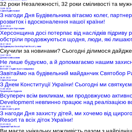
32 роки Незалежності, 32 роки сміливості та мужно
13
.08.2023
З Днем Будівельника!
З нагоди Дня Будівельника вітаємо колег, партнер
розвиток і вдосконалення нашої країни!
26
.07.2023
Допомога для Херсонщини
Херсонщина досі потерпає від наслідків підриву 
обстріли продовжуються щодня, люди, які лишаю
20
.07.2023
Хід будівництва Святобор Park Resort у липні
Скучили за новинами? Сьогодні ділимося дайджес
13
.07.2023
Допомога військовим
Не лише будуємо, а й допомагаємо нашим захис
Park Resort Святобор
06
.07.2023
Фотозвіт з будівельного майданчика
Завітаймо на будівельний майданчик Святобор Pa
28
.06.2023
З Днем Конституції
З Днем Конституції України! Сьогодні ми святкує
11
.06.2023
Продовжуємо будувати
Всупереч всім викликам, ми продовжуємо активно
Development невпинно працює над реалізацією всіх
01
.06.2023
З Днем захисту дітей!
З нагоди Дня захисту дітей, ми хочемо від щиро
Resort та всіх діток України!
31
.05.2023
Справжній Park Resort
Ви маєте унікальну можливість разом з найрідні