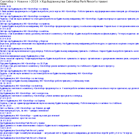
Святобор
Новини
2024
Хід будівництва Святобор Park Resort у травні
Новини
04
.08.2026
Звіт про хід будівництва ЖК «Святобор» за липень
У Липні активно продовжуються будівельні роботи у всіх чергах ЖК «Святобор». Роботи тривають від формування нових поверхів до облаштуванн
01
.07.2026
Звіт про хід будівництва ЖК «Святобор» за червень
Червень став місяцем активної та злагодженої роботи на будівельному майданчику ЖК «Святобор». Будівельні процеси одночасно тривали у всіх
02
.06.2026
Звіт про хід будівництва ЖК «Святобор» за травень
У травні будівельні роботи на майданчику ЖК «Святобор» продовжувалися одразу за кількома напрямками. Паралельно зі зведенням нових конст
01
.05.2026
Звіт про хід будівництва ЖК «Святобор» за квітень
Квітень став важливим етапом у розвитку житлового комплексу «Святобор». Будівельні роботи вийшли на фінальні рівні у 7-й черзі, водночас а
наповнення.
02
.04.2026
Звіт про хід будівництва ЖК «Святобор» у березні
Березень демонструє впевнений і послідовний розвиток проєкту. На будівельному майданчику роботи ведуться одночасно на різних секціях і рів
26
.02.2026
Звіт про хід будівництва за Лютий
Лютий став місяцем впевненого руху вперед. Роботи на будівельному майданчику тривають стабільно. Наразі будівельні роботи тривають на вер
02
.02.2026
Оновлена інформація щодо будівництва у Січні
Січень показав характер. Попри відчутні морози, будівельні роботи не зупиняються: процес організовано з урахуванням зимових умов, а верхні
29
.12.2025
Підсумки будівництва ЖК «Святобор» за 2025 рік
2025 рік став для житлового комплексу «Святобор» роком активного розвитку та стабільного будівельного прогресу.
29
.12.2025
Звіт про хід будівництва ЖК «Святобор» за грудень
Грудень став місяцем активної та системної роботи на будівельному майданчику ЖК «Святобор»
27
.11.2025
Хід будівництва ЖК «Святобор» за листопад
У листопаді на будівельному майданчику ЖК «Святобор» роботи тривали у стабільному темпі.
30
.10.2025
Хід будівництва ЖК «Святобор» за жовтень
Будівництво житлового комплексу «Святобор» продовжується. У жовтні роботи активно виконувалися на кількох чергах одночасно, що дозволяє
01
.10.2025
Хід будівництва ЖК «Святобор»: звіт за вересень
Будівництво житлового комплексу «Святобор» у Києві активно просувається вперед.
01
.09.2025
Звіт із будівництва ЖК «Святобор» за Серпень
Серпень став ще одним продуктивним місяцем на нашому будівельному майданчику. Роботи виконуються активно та стабільно.
06
.08.2025
Звіт за Липень у ЖК «Святобор»: ще ближче до мрії!
Нові поверхи ростуть, як літо — швидко і впевнено!
02
.07.2025
Хід будівництва ЖК «Святобор» — щомісяця нові досягнення!
Житловий комплекс зростає на очах
28
.05.2025
Хід будівництва Святобор Park Resort у травні
Друзі, ділимося з вами оновленнями з нашого будівельного майданчика за травень!
14
.05.2025
Хід будівництва Святобор Park Resort у квітні
До уваги інвесторів та майбутніх мешканців – актуальний звіт із будівельного майданчика, де висвітлено перебіг робіт у 6-й та 7-й чергах.
31
.03.2025
Хід будівництва Святобор Park Resort у березні