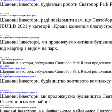
Хід будівництва Святобор Park Resort у грудні
Шановні інвестори, будівельні роботи Святобор Park R
06
.12.2021
Номінація IX Всеукраїнської будівельної Премії
Шановні інвестори, раді повідомити вам, що Святобор 
IBUILD 2021 у категорії «Краща концепція благоустро
12
.11.2021
Хід будівництва Святобор Park Resort у листопаді
Шановні інвестори, ми продовжуємо активне будівниц
від квартир з видом на парк. 
08
.11.2021
Паркову знижку продовжено!
Шановні інвестори, забудовник Святобор Park Resort продовжує 
21
.10.2021
Отримайте паркову знижку! Акція!
Шановні інвестори, забудовник Святобор Park Resort розпочинає
12
.10.2021
Хід будівництва Святобор Park Resort у жовтні
Шановні інвестори, будівництво житлового комплексу 
17
.09.2021
Хід будівництва Святобор Park Resort у вересні
Шановні інвестори, ми продовжуємо будівництво Свято
Святошинському районі. 
16
.08.2021
Хід будівництва Святобор Park Resort у серпні
Шановні інвестори, на будівельному майданчику Святоб