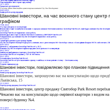
Третьому будинку присвоєно поштову адресу
Раді повідомити інвесторам гарну новину!
13
.11.2022
Працюємо для перемоги!
З початку війни інвестиційно-девелоперська компанія City One Development
04
.09.2022
Графік роботи центру продажів
Шановні інвестори, на час воєнного стану центр
графіком
19
.08.2022
4-ту чергу введено в експлуатацію
Вітаємо інвесторів та майбутніх власників з хорошою новиною! Житловий комплекс Святобор Park Resort, який будує компанія City One Developmen
27
.05.2022
Святобор Park Resort відновлює свою роботу
Шановні друзі, інвестори та клієнти Житлового комплексу СВЯТОБОР Park Resort!
Повідомляємо, що компанія City One Development відновлює свою роботу.
16
.04.2022
Гуманітарна допомога для громад України
City One Development Валерія Кодецького, компанія, яка є девелопером ЖК «Святобор» спільно з Благодійним Фондом УНІТА забезпечило 250 
03
.02.2022
Діяльність забудовника Cвятобор Park Resort у 2021
Компанія City One Development підбила підсумки своєї діяльності за минулий рік
28
.01.2022
Найбільша прибудинкова територія у Святобор Park Resort
Святобор Park Resort потрапив у ТОП-30 ЖК Києва.
26
.01.2022
Зелений район Святобор Park Resort
Святобор Park Resort розташований в одному з найбільш зелених районів столиці – Святошинському.
27
.12.2021
Планове підвищення цін
Шановні інвестори, повідомляємо про планове підвищення ці
24
.12.2021
Новий центр продажу Святобор Park Resort
Шановні інвестори, запрошуємо вас на консультацію щодо придба
Львівська, 15
22
.12.2021
Переїзд центру продажу Святобор Park Resort
Шановні інвестори, центр продажу Святобор Park Resort переїха
Чекаємо вас на консультацію щодо омріяної квартири з видом на 
поверсі будинку №4. 
15
.12.2021