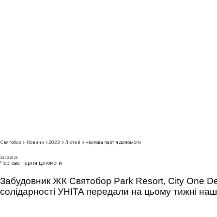
Святобор
Новини
2023
Лютий
Чергова партія допомоги
23
.02.2023
Чергова партія допомоги
Забудовник ЖК Святобор Park Resort, City One D
солідарності УНІТА передали на цьому тижні наш
Park Resort Святобор