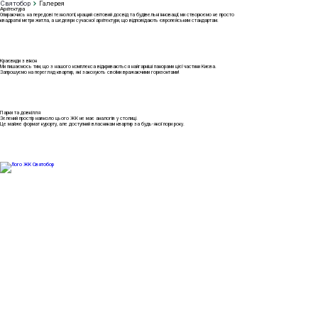
Святобор
Галерея
Архітектура
Опираючись на передові технології, кращий світовий досвід та будівельні інновації, ми створюємо не просто
квадратні метри житла, а шедеври сучасної архітектури, що відповідають європейським стандартам.
Краєвиди з вікон
Ми пишаємось тим, що з нашого комплекса відкриваються найгарніші панорами цієї частини Києва.
Запрошуємо на перегляд квартир, які закохують своїми вражаючими горизонтами!
Парки та довкілля
Зелений простір навколо цього ЖК не має аналогів у столиці.
Це майже формат курорту, але доступний власникам квартир за будь-якої пори року.