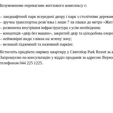
Безумовними перевагами житлового комплексу є: 
– ландшафтний парк всередині двору і парк з столітніми деревам
– зручна транспортна розв’язка і лише 7 хв пішки до метро «Жи
– розвинена внутрішня інфраструктура з усім необхідним;
– концепція «двір без машин», закритий двір та цілодобова охоро
– неймовірні види з вікна на зелену зону;
– великий підземний та наземний паркінг. 
Встигніть придбати омріяну квартиру у Святобор Park Resort за
Запрошуємо на консультацію у відділ продажів за адресою Верхов
телефоном 044 225 1225.