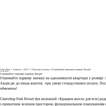
Святобор
Новини
2021
Паркова знижка
Отримайте паркову знижку! Акція!
21
.10.2021
Отримайте паркову знижку! Акція!
Отримайте паркову знижку на однокімнатні квартири у розмірі -50
Акція діє до кінця жовтня,  при умові стовідсоткової оплати. П
обмежена!
Святобор Park Resort був визнаний «Кращим житло для всієї род
з приватним зеленим простором, функціональним плануванням к
Park Resort Святобор