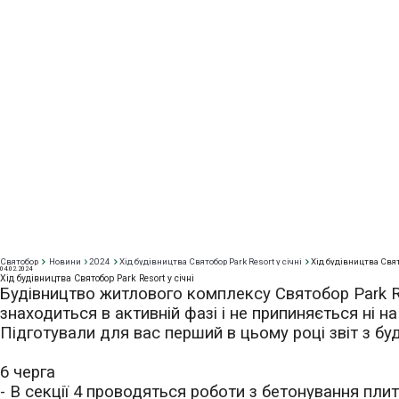
Святобор
Новини
2024
Хід будівництва Святобор Park Resort у січні
Хід будівництва Свято
04
.02.2024
Хід будівництва Святобор Park Resort у січні
Будівництво житлового комплексу Святобор Park Re
знаходиться в активній фазі і не припиняється ні на
Підготували для вас перший в цьому році звіт з бу
6 черга
- В с
екці
ї
4 проводяться роботи з бетонування плити
Park Resort Святобор