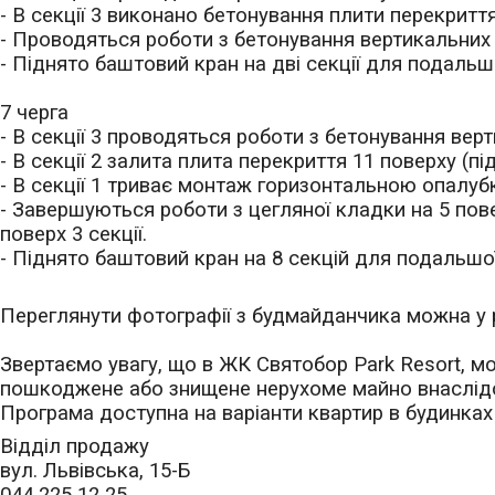
- В с
екці
ї
3 виконано бетонування плити перекриття
- П
роводяться роботи з бетонування вертикальних 
- Піднято баштовий кран на дві секції для подальш
7 черга
- В с
екці
ї
3 проводяться роботи з бетонування верти
- В секції
2 залита плита перекриття 11 поверху (пі
- В секції 1 триває
монтаж горизонтальною опалубки
- За
вершуються роботи з
цеглян
ої
кладк
и
на 5 пов
поверх 3 секції.
- Піднято баштовий кран на 8 секцій для подальш
Переглянути фотографії з будмайданчика можна у 
Звертаємо увагу, що в ЖК
Святобор Park Resort
, м
пошкоджене або знищене нерухоме майно внаслідок 
Програма доступна на варіанти квартир в будинках
Відділ продажу
вул. Львівська, 15-Б
044 225 12 25