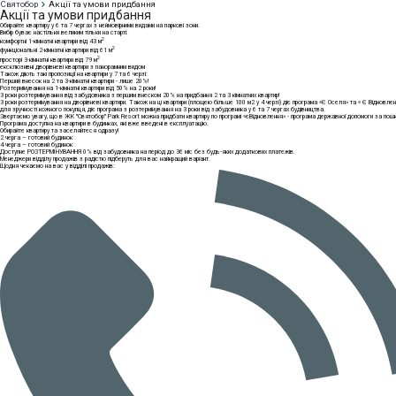
Святобор
Акції та умови придбання
Акції та умови придбання
Обирайте квартиру у 6 та 7 чергах з неймовірними видами на паркові зони.
Вибір буває настільки великим тільки на старті:
2
комфортні 1-кімнатні квартири від 43 м
2
функціональні 2-кімнатні квартири від 61 м
2
просторі 3-кімнатні квартири від 79 м
ексклюзивні дворівневі квартири з панорамним видом
Також діють такі пропозиції на квартири у 7 та 6 черзі:
Перший внесок на 2 та 3-кімнатні квартири - лише 20%!
Розтермінування на 1-кімнатні квартири від 50% на 2 роки!
3 роки розтермінування від забудовника з першим внеском 20% на придбання 2 та 3 кімнатних квартир!
3 роки розтермінування на дворівневі квартири. Також на ці квартири (площею більше 100 м2 у 4 черзі) діє програма «Є Оселя» та « Є Відновле
для зручності кожного покупця, діє програма з розтермінування на 3 роки від забудовника у 6 та 7 чергах будівництва.
Звертаємо увагу, що в ЖК "Святобор" Park Resort можна придбати квартиру по програмі «єВідновлення» - програма державної допомоги за пош
Програма доступна на квартири в будинках, які вже введені в експлуатацію.
Обирайте квартиру та заселяйтеся одразу!
2 черга – готовий будинок
4 черга – готовий будинок
Доступне РОЗТЕРМІНУВАННЯ 0% від забудовника на період до 36 міс без будь-яких додаткових платежів.
Менеджери відділу продажів з радістю підберуть для вас найкращий варіант.
Щодня чекаємо на вас у відділі продажів: