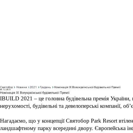
Святобор
Новини
2021
Грудень
Номінація IX Всеукраїнської будівельної Премії
06
.12.2021
Номінація IX Всеукраїнської будівельної Премії
IBUILD 2021 – це головна будівельна премія України, щ
нерухомості, будівельні та девелоперські компанії, об’
Нагадаємо, що у концепції Святобор Park Resort втілен
ландшафтному парку всередині двору. Європейська інф
Park Resort Святобор