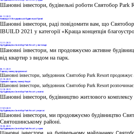
Хід будівництва Святобор Park Resort у грудні
Шановні інвестори, будівельні роботи Святобор Park R
06
.12.2021
Номінація IX Всеукраїнської будівельної Премії
Шановні інвестори, раді повідомити вам, що Святобор 
IBUILD 2021 у категорії «Краща концепція благоустро
12
.11.2021
Хід будівництва Святобор Park Resort у листопаді
Шановні інвестори, ми продовжуємо активне будівниц
від квартир з видом на парк. 
08
.11.2021
Паркову знижку продовжено!
Шановні інвестори, забудовник Святобор Park Resort продовжує 
21
.10.2021
Отримайте паркову знижку! Акція!
Шановні інвестори, забудовник Святобор Park Resort розпочинає
12
.10.2021
Хід будівництва Святобор Park Resort у жовтні
Шановні інвестори, будівництво житлового комплексу 
17
.09.2021
Хід будівництва Святобор Park Resort у вересні
Шановні інвестори, ми продовжуємо будівництво Свято
Святошинському районі. 
16
.08.2021
Хід будівництва Святобор Park Resort у серпні
Шановні інвестори, на будівельному майданчику Святоб