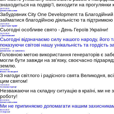
знаходиться на подвір’ї, виходити на прогулянки 
28
.05.2023
Допомога військовим
Забудовник City One Development та Благодійни
займатися благодійною діяльністю та підтримкою
23
.05.2023
З Днем Героїв України!
Сьогодні особливе свято - День Героїв України!
18
.05.2023
З Днем вишиванки!
Сьогодні відзначаємо силу нашого народу, його т
показуючи світові нашу унікальність та гордість з
27
.04.2023
Допомагаємо - не зупиняємось
Головною метою використання генераторів є забе
могли бути завжди на зв'язку, своєчасно підзаря
землю.
16
.04.2023
Вітаємо з Великоднем!
З нагоди світлого і радісного свята Великодня, вс
цим святом!
13
.04.2023
Озеленення території
Незважаючи на складну ситуацію в країні, ми не
роботу!
06
.04.2023
Допомога військовим
Ми не припиняємо допомагати нашим захисникам у
08
.03.2023
З 8 Березня!