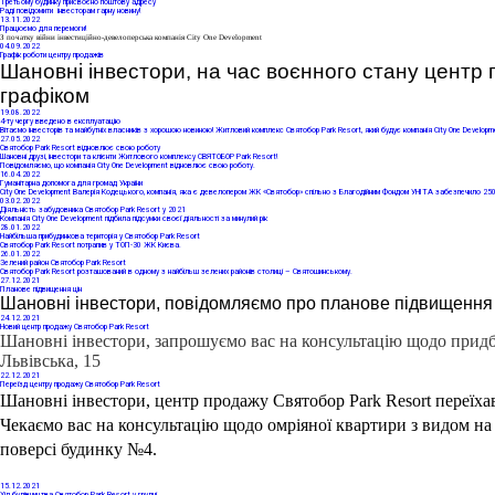
Третьому будинку присвоєно поштову адресу
Раді повідомити інвесторам гарну новину!
13
.11.2022
Працюємо для перемоги!
З початку війни інвестиційно-девелоперська компанія City One Development
04
.09.2022
Графік роботи центру продажів
Шановні інвестори, на час воєнного стану центр
графіком
19
.08.2022
4-ту чергу введено в експлуатацію
Вітаємо інвесторів та майбутніх власників з хорошою новиною! Житловий комплекс Святобор Park Resort, який будує компанія City One Developmen
27
.05.2022
Святобор Park Resort відновлює свою роботу
Шановні друзі, інвестори та клієнти Житлового комплексу СВЯТОБОР Park Resort!
Повідомляємо, що компанія City One Development відновлює свою роботу.
16
.04.2022
Гуманітарна допомога для громад України
City One Development Валерія Кодецького, компанія, яка є девелопером ЖК «Святобор» спільно з Благодійним Фондом УНІТА забезпечило 250 
03
.02.2022
Діяльність забудовника Cвятобор Park Resort у 2021
Компанія City One Development підбила підсумки своєї діяльності за минулий рік
28
.01.2022
Найбільша прибудинкова територія у Святобор Park Resort
Святобор Park Resort потрапив у ТОП-30 ЖК Києва.
26
.01.2022
Зелений район Святобор Park Resort
Святобор Park Resort розташований в одному з найбільш зелених районів столиці – Святошинському.
27
.12.2021
Планове підвищення цін
Шановні інвестори, повідомляємо про планове підвищення ці
24
.12.2021
Новий центр продажу Святобор Park Resort
Шановні інвестори, запрошуємо вас на консультацію щодо придба
Львівська, 15
22
.12.2021
Переїзд центру продажу Святобор Park Resort
Шановні інвестори, центр продажу Святобор Park Resort переїха
Чекаємо вас на консультацію щодо омріяної квартири з видом на 
поверсі будинку №4. 
15
.12.2021