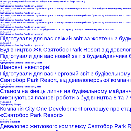
Ми підготували актуальний березневий звіт з будівельного майданчика 6 та 7 черг комплексу
03
.03.2025
Хід будівництва Святобор Park Resort у лютому
Інвестиційно-девелоперська компанія City One Development продовжує активно виконувати планові роботи на будівельному майданчику житловог
31
.01.2025
Хід будівництва Святобор Park Resort у січні
Інвестиційно-девелоперська компанія City One Development продовжує виконувати планові роботи на будівельному майданчику житлового компл
06
.01.2025
Хід будівництва Святобор Park Resort у грудні
Інвестиційно-девелоперська компанія City One Development продовжує виконувати планові роботи на будівельному майданчику житлового компл
12
.12.2024
Хід будівництва Святобор Park Resort у листопаді
Розповідаємо детальніше щодо поточного ходу будівництва 6 та 7 черг проєкту та звітуємо про виконані роботи в листопаді:
29
.10.2024
Хід будівництва Святобор Park Resort у жовтні
Підготували для вас свіжий звіт за жовтень з буд
03
.10.2024
Хід будівництва Святобор Park Resort у вересні
Будівництво ЖК Святобор Park Resort від девелоп
Підготували для вас новий звіт з будмайданчика 6
30
.08.2024
Хід будівництва Святобор Park Resort у серпні
Шановні інвестори!
Підготували для вас черговий звіт з будівельном
Святобор Park Resort, від девелоперської компані
31
.07.2024
Хід будівництва Святобор Park Resort у липні
Станом на кінець липня на будівельному майданч
виконуються планові роботи
з будівництва 6 та 7 
11
.07.2024
Старт продажу 6-ї черги
К
омпанія
City One Development оголошує про стар
«Святобор Park Resort»
03
.07.2024
Допомога військовим
Девелопер житлового комплексу Святобор Park Re