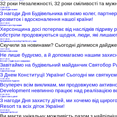
32 роки Незалежності, 32 роки сміливості та мужно
13
.08.2023
З Днем Будівельника!
З нагоди Дня Будівельника вітаємо колег, партнер
розвиток і вдосконалення нашої країни!
26
.07.2023
Допомога для Херсонщини
Херсонщина досі потерпає від наслідків підриву 
обстріли продовжуються щодня, люди, які лишаю
20
.07.2023
Хід будівництва Святобор Park Resort у липні
Скучили за новинами? Сьогодні ділимося дайджес
13
.07.2023
Допомога військовим
Не лише будуємо, а й допомагаємо нашим захис
Park Resort Святобор
06
.07.2023
Фотозвіт з будівельного майданчика
Завітаймо на будівельний майданчик Святобор Pa
28
.06.2023
З Днем Конституції
З Днем Конституції України! Сьогодні ми святкує
11
.06.2023
Продовжуємо будувати
Всупереч всім викликам, ми продовжуємо активно
Development невпинно працює над реалізацією всіх
01
.06.2023
З Днем захисту дітей!
З нагоди Дня захисту дітей, ми хочемо від щиро
Resort та всіх діток України!
31
.05.2023
Справжній Park Resort
Ви маєте унікальну можливість разом з найрідні