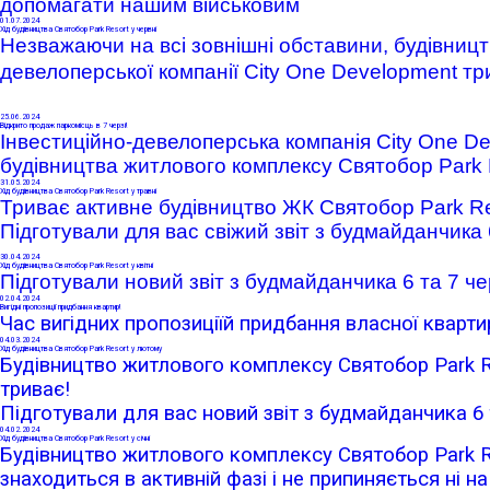
допомагати нашим військовим
01
.07.2024
Хід будівництва Святобор Park Resort у червні
Незважаючи на
всі зовнішні обставини
, будівниц
девелоперської компанії City One Development тр
25
.06.2024
Відкрито продаж паркомісць в 7 черзі!
Інвестиційно-девелоперська компанія
City One D
будівництва житлового комплексу Святобор
Park 
31
.05.2024
Хід будівництва Святобор Park Resort у травні
Триває активне будівництво ЖК Святобор Park Res
Підготували для вас свіжий звіт з будмайданчика 
30
.04.2024
Хід будівництва Святобор Park Resort у квітні
Підготували новий звіт з будмайданчика 6 та 7 че
02
.04.2024
Вигідні пропозиції придбання квартир!
Час вигідних пропозиціїй придбання власної кварти
04
.03.2024
Хід будівництва Святобор Park Resort у лютому
Будівництво житлового комплексу Святобор Park Re
триває!
Підготували для вас новий звіт з будмайданчика 6 
04
.02.2024
Хід будівництва Святобор Park Resort у січні
Будівництво житлового комплексу Святобор Park Re
знаходиться в активній фазі і не припиняється ні на