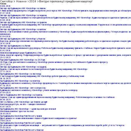
Святобор
Новини
2024
Вигідні пропозиції придбання квартир!
Новини
04
.08.2026
Звіт про хід будівництва ЖК «Святобор» за липень
У Липні активно продовжуються будівельні роботи у всіх чергах ЖК «Святобор». Роботи тривають від формування нових поверхів до облаштуванн
01
.07.2026
Звіт про хід будівництва ЖК «Святобор» за червень
Червень став місяцем активної та злагодженої роботи на будівельному майданчику ЖК «Святобор». Будівельні процеси одночасно тривали у всіх
02
.06.2026
Звіт про хід будівництва ЖК «Святобор» за травень
У травні будівельні роботи на майданчику ЖК «Святобор» продовжувалися одразу за кількома напрямками. Паралельно зі зведенням нових конст
01
.05.2026
Звіт про хід будівництва ЖК «Святобор» за квітень
Квітень став важливим етапом у розвитку житлового комплексу «Святобор». Будівельні роботи вийшли на фінальні рівні у 7-й черзі, водночас а
наповнення.
02
.04.2026
Звіт про хід будівництва ЖК «Святобор» у березні
Березень демонструє впевнений і послідовний розвиток проєкту. На будівельному майданчику роботи ведуться одночасно на різних секціях і рів
26
.02.2026
Звіт про хід будівництва за Лютий
Лютий став місяцем впевненого руху вперед. Роботи на будівельному майданчику тривають стабільно. Наразі будівельні роботи тривають на вер
02
.02.2026
Оновлена інформація щодо будівництва у Січні
Січень показав характер. Попри відчутні морози, будівельні роботи не зупиняються: процес організовано з урахуванням зимових умов, а верхні
29
.12.2025
Підсумки будівництва ЖК «Святобор» за 2025 рік
2025 рік став для житлового комплексу «Святобор» роком активного розвитку та стабільного будівельного прогресу.
29
.12.2025
Звіт про хід будівництва ЖК «Святобор» за грудень
Грудень став місяцем активної та системної роботи на будівельному майданчику ЖК «Святобор»
27
.11.2025
Хід будівництва ЖК «Святобор» за листопад
У листопаді на будівельному майданчику ЖК «Святобор» роботи тривали у стабільному темпі.
30
.10.2025
Хід будівництва ЖК «Святобор» за жовтень
Будівництво житлового комплексу «Святобор» продовжується. У жовтні роботи активно виконувалися на кількох чергах одночасно, що дозволяє
01
.10.2025
Хід будівництва ЖК «Святобор»: звіт за вересень
Будівництво житлового комплексу «Святобор» у Києві активно просувається вперед.
01
.09.2025
Звіт із будівництва ЖК «Святобор» за Серпень
Серпень став ще одним продуктивним місяцем на нашому будівельному майданчику. Роботи виконуються активно та стабільно.
06
.08.2025
Звіт за Липень у ЖК «Святобор»: ще ближче до мрії!
Нові поверхи ростуть, як літо — швидко і впевнено!
02
.07.2025
Хід будівництва ЖК «Святобор» — щомісяця нові досягнення!
Житловий комплекс зростає на очах
28
.05.2025
Хід будівництва Святобор Park Resort у травні
Друзі, ділимося з вами оновленнями з нашого будівельного майданчика за травень!
14
.05.2025
Хід будівництва Святобор Park Resort у квітні
До уваги інвесторів та майбутніх мешканців – актуальний звіт із будівельного майданчика, де висвітлено перебіг робіт у 6-й та 7-й чергах.
31
.03.2025
Хід будівництва Святобор Park Resort у березні