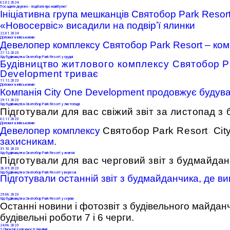
02
.02.2024
Посадити дерево - подбати про майбутнє!
Ініціативна група мешканців Святобор Park Resor
«Новосервіс» висадили на подвірʼї ялинки
22
.01.2024
Допомога військовим
Девелопер комплексу Святобор Park Resort – ко
27
.12.2023
Хід будівництва Святобор Park Resort у грудні
Будівництво
житлового комплексу
Святобор Pa
Development триває
11
.12.2023
Допомога військовим
Компанія City One Development продовжує будува
29
.11.2023
Хід будівництва Святобор Park Resort у листопаді
Підготували для вас свіжий звіт за листопад 
02
.11.2023
Допомога військовим
Девелопер комплексу
Святобор Park Resort
Cit
-
захисникам.
31
.10.2023
Хід будівництва Святобор Park Resort у жовтні
Підготували для вас черговий звіт з будмайда
28
.09.2023
Хід будівництва Святобор Park Resort у вересні
Підготували останній звіт з будмайданчика, де ви
29
.08.2023
Хід будівництва Святобор Park Resort у серпні
Останні новини і фотозвіт з будівельного майдан
будівельні роботи 7 і 6 черги.
24
.08.2023
З Днем Незалежності України!