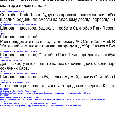
квартир з видом на парк! 
08
.08.2021
Вітаємо з Днем Будівельника!
Святобор Park Resort будують справжні професіонали, об’єк
щасливі родини, які змогли на власному досвіді пересвідчит
15
.07.2021
Хід будівництва Святобор Park Resort у липні
Шановні інвестори, будівельні роботи Святобор Park Resort
09
.07.2021
Премія
Шановні інвестори!
Раді повідомити про ще одну перемогу ЖК Святобор Park Re
Житловий комплекс отримав нагороду від «Українського Буд
15
.06.2021
Хід будівництва Святобор Park Resort у червні
Шановні інвестори, Святобор Park Resort продовжує розбуд
01
.06.2021
Паркуй щасливе дитинство!
День захисту дітей – свято наших синочків і дочок. Коли н
сонячних барв.
18
.05.2021
Хід будівництва Святобор Park Resort у травні
Шановні інвестори, на будівельному майданчику Святобор 
05
.05.2021
Паркуй життя - старт продажів 7 черги
5-го травня розпочинається старт продажів 7 черги ЖК Свят
05
.04.2021
Хід будівництва Святобор Park Resort у квітні
Святобор Park Resort продовжує активно будуватися. Станом на сьогодні ведуться будівельні роботи 4 і 7 черги.
31
.03.2021
Аналіз ринку нерухомості за 1 квартал 2021 року
Аналітики компанії City One Development проаналізували стан ринку первинної житлової нерухомості у м. Києві за 1 квартал 2021 року
25
.03.2021
Сертифікат про рейтинг топ-5 девелоперських компаній столиці отримано
Компанія Сity One Development вже другий рейтинг поспіль у ТОП-5 компаній, що побудували найбільше