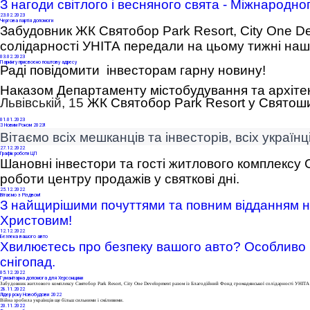
З нагоди світлого і весняного свята - Міжнародного
23
.02.2023
Чергова партія допомоги
Забудовник ЖК Святобор Park Resort, City One D
солідарності УНІТА
 передали на цьому тижні наш
03
.02.2023
Паркінгу присвоєно поштову адресу
Раді повідомити інвесторам гарну новину!
Наказом Департаменту містобудування та архіте
Львівській, 15
ЖК Святобор
Park
Resort
у Святоши
01
.01.2023
З Новим Роком 2023!
Вітаємо всіх мешканців та інвесторів, всіх україн
27
.12.2022
Графік роботи ЦП
Шановні інвестори та гості житлового комплексу 
роботи центру продажів у святкові дні.
25
.12.2022
Вітаємо з Різдвом!
З найщирішими почуттями та повним відданням на
Христовим! 
12
.12.2022
Безпека вашого авто
Хвилюєтесь про безпеку вашого авто
? Особливо 
снігопад.
05
.12.2022
Гуманітарна допомога для Херсонщини
Забудовник житлового комплексу Святобор Park Resort,
City One Development
разом із
Благодійний Фонд громадянської солідарності УНІТА
28
.11.2022
Лідер року Новобудови 2022
Війна зробила українців ще більш сильними і сміливими.
20
.11.2022