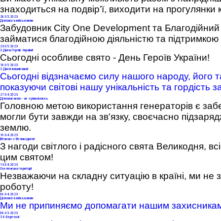
знаходиться на подвір’ї, виходити на прогулянки 
28
.05.2023
Допомога військовим
Забудовник City One Development та Благодійни
займатися благодійною діяльністю та підтримкою
23
.05.2023
З Днем Героїв України!
Сьогодні особливе свято - День Героїв України!
18
.05.2023
З Днем вишиванки!
Сьогодні відзначаємо силу нашого народу, його т
показуючи світові нашу унікальність та гордість з
27
.04.2023
Допомагаємо - не зупиняємось
Головною метою використання генераторів є забе
могли бути завжди на зв'язку, своєчасно підзаря
землю.
16
.04.2023
Вітаємо з Великоднем!
З нагоди світлого і радісного свята Великодня, вс
цим святом!
13
.04.2023
Озеленення території
Незважаючи на складну ситуацію в країні, ми не
роботу!
06
.04.2023
Допомога військовим
Ми не припиняємо допомагати нашим захисникам у
08
.03.2023
З 8 Березня!