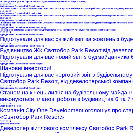
Ми підготували актуальний березневий звіт з будівельного майданчика 6 та 7 черг комплексу
03
.03.2025
Хід будівництва Святобор Park Resort у лютому
Інвестиційно-девелоперська компанія City One Development продовжує активно виконувати планові роботи на будівельному майданчику житловог
31
.01.2025
Хід будівництва Святобор Park Resort у січні
Інвестиційно-девелоперська компанія City One Development продовжує виконувати планові роботи на будівельному майданчику житлового компл
06
.01.2025
Хід будівництва Святобор Park Resort у грудні
Інвестиційно-девелоперська компанія City One Development продовжує виконувати планові роботи на будівельному майданчику житлового компл
12
.12.2024
Хід будівництва Святобор Park Resort у листопаді
Розповідаємо детальніше щодо поточного ходу будівництва 6 та 7 черг проєкту та звітуємо про виконані роботи в листопаді:
29
.10.2024
Хід будівництва Святобор Park Resort у жовтні
Підготували для вас свіжий звіт за жовтень з буд
03
.10.2024
Хід будівництва Святобор Park Resort у вересні
Будівництво ЖК Святобор Park Resort від девелоп
Підготували для вас новий звіт з будмайданчика 6
30
.08.2024
Хід будівництва Святобор Park Resort у серпні
Шановні інвестори!
Підготували для вас черговий звіт з будівельном
Святобор Park Resort, від девелоперської компані
31
.07.2024
Хід будівництва Святобор Park Resort у липні
Станом на кінець липня на будівельному майданч
виконуються планові роботи
з будівництва 6 та 7 
11
.07.2024
Старт продажу 6-ї черги
К
омпанія
City One Development оголошує про стар
«Святобор Park Resort»
03
.07.2024
Допомога військовим
Девелопер житлового комплексу Святобор Park Re