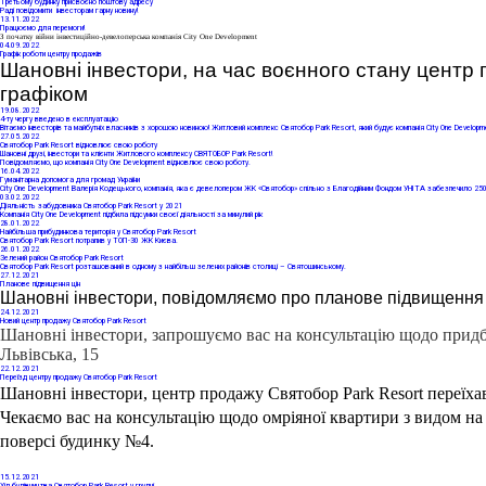
Третьому будинку присвоєно поштову адресу
Раді повідомити інвесторам гарну новину!
13
.11.2022
Працюємо для перемоги!
З початку війни інвестиційно-девелоперська компанія City One Development
04
.09.2022
Графік роботи центру продажів
Шановні інвестори, на час воєнного стану центр
графіком
19
.08.2022
4-ту чергу введено в експлуатацію
Вітаємо інвесторів та майбутніх власників з хорошою новиною! Житловий комплекс Святобор Park Resort, який будує компанія City One Developmen
27
.05.2022
Святобор Park Resort відновлює свою роботу
Шановні друзі, інвестори та клієнти Житлового комплексу СВЯТОБОР Park Resort!
Повідомляємо, що компанія City One Development відновлює свою роботу.
16
.04.2022
Гуманітарна допомога для громад України
City One Development Валерія Кодецького, компанія, яка є девелопером ЖК «Святобор» спільно з Благодійним Фондом УНІТА забезпечило 250 
03
.02.2022
Діяльність забудовника Cвятобор Park Resort у 2021
Компанія City One Development підбила підсумки своєї діяльності за минулий рік
28
.01.2022
Найбільша прибудинкова територія у Святобор Park Resort
Святобор Park Resort потрапив у ТОП-30 ЖК Києва.
26
.01.2022
Зелений район Святобор Park Resort
Святобор Park Resort розташований в одному з найбільш зелених районів столиці – Святошинському.
27
.12.2021
Планове підвищення цін
Шановні інвестори, повідомляємо про планове підвищення ці
24
.12.2021
Новий центр продажу Святобор Park Resort
Шановні інвестори, запрошуємо вас на консультацію щодо придба
Львівська, 15
22
.12.2021
Переїзд центру продажу Святобор Park Resort
Шановні інвестори, центр продажу Святобор Park Resort переїха
Чекаємо вас на консультацію щодо омріяної квартири з видом на 
поверсі будинку №4. 
15
.12.2021