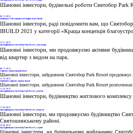
Хід будівництва Святобор Park Resort у грудні
Шановні інвестори, будівельні роботи Святобор Park R
06
.12.2021
Номінація IX Всеукраїнської будівельної Премії
Шановні інвестори, раді повідомити вам, що Святобор 
IBUILD 2021 у категорії «Краща концепція благоустро
12
.11.2021
Хід будівництва Святобор Park Resort у листопаді
Шановні інвестори, ми продовжуємо активне будівниц
від квартир з видом на парк. 
08
.11.2021
Паркову знижку продовжено!
Шановні інвестори, забудовник Святобор Park Resort продовжує 
21
.10.2021
Отримайте паркову знижку! Акція!
Шановні інвестори, забудовник Святобор Park Resort розпочинає
12
.10.2021
Хід будівництва Святобор Park Resort у жовтні
Шановні інвестори, будівництво житлового комплексу 
17
.09.2021
Хід будівництва Святобор Park Resort у вересні
Шановні інвестори, ми продовжуємо будівництво Свято
Святошинському районі. 
16
.08.2021
Хід будівництва Святобор Park Resort у серпні
Шановні інвестори, на будівельному майданчику Святоб