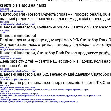
квартир з видом на парк! 
08
.08.2021
Вітаємо з Днем Будівельника!
Святобор Park Resort будують справжні професіонали, об’єк
щасливі родини, які змогли на власному досвіді пересвідчит
15
.07.2021
Хід будівництва Святобор Park Resort у липні
Шановні інвестори, будівельні роботи Святобор Park Resort
09
.07.2021
Премія
Шановні інвестори!
Раді повідомити про ще одну перемогу ЖК Святобор Park Re
Житловий комплекс отримав нагороду від «Українського Буд
15
.06.2021
Хід будівництва Святобор Park Resort у червні
Шановні інвестори, Святобор Park Resort продовжує розбуд
01
.06.2021
Паркуй щасливе дитинство!
День захисту дітей – свято наших синочків і дочок. Коли н
сонячних барв.
18
.05.2021
Хід будівництва Святобор Park Resort у травні
Шановні інвестори, на будівельному майданчику Святобор 
05
.05.2021
Паркуй життя - старт продажів 7 черги
5-го травня розпочинається старт продажів 7 черги ЖК Свят
05
.04.2021
Хід будівництва Святобор Park Resort у квітні
Святобор Park Resort продовжує активно будуватися. Станом на сьогодні ведуться будівельні роботи 4 і 7 черги.
31
.03.2021
Аналіз ринку нерухомості за 1 квартал 2021 року
Аналітики компанії City One Development проаналізували стан ринку первинної житлової нерухомості у м. Києві за 1 квартал 2021 року
25
.03.2021
Сертифікат про рейтинг топ-5 девелоперських компаній столиці отримано
Компанія Сity One Development вже другий рейтинг поспіль у ТОП-5 компаній, що побудували найбільше