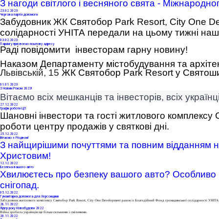
З нагоди світлого і весняного свята - Міжнародного
23
.02.2023
Чергова партія допомоги
Забудовник ЖК Святобор Park Resort, City One D
солідарності УНІТА
 передали на цьому тижні наш
03
.02.2023
Паркінгу присвоєно поштову адресу
Раді повідомити інвесторам гарну новину!
Наказом Департаменту містобудування та архіте
Львівській, 15
ЖК Святобор
Park
Resort
у Святоши
01
.01.2023
З Новим Роком 2023!
Вітаємо всіх мешканців та інвесторів, всіх україн
27
.12.2022
Графік роботи ЦП
Шановні інвестори та гості житлового комплексу 
роботи центру продажів у святкові дні.
25
.12.2022
Вітаємо з Різдвом!
З найщирішими почуттями та повним відданням на
Христовим! 
12
.12.2022
Безпека вашого авто
Хвилюєтесь про безпеку вашого авто
? Особливо 
снігопад.
05
.12.2022
Гуманітарна допомога для Херсонщини
Забудовник житлового комплексу Святобор Park Resort,
City One Development
разом із
Благодійний Фонд громадянської солідарності УНІТА
28
.11.2022
Лідер року Новобудови 2022
Війна зробила українців ще більш сильними і сміливими.
20
.11.2022