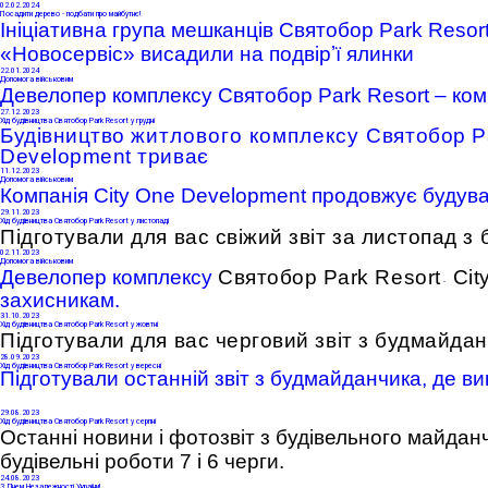
02
.02.2024
Посадити дерево - подбати про майбутнє!
Ініціативна група мешканців Святобор Park Resor
«Новосервіс» висадили на подвірʼї ялинки
22
.01.2024
Допомога військовим
Девелопер комплексу Святобор Park Resort – ко
27
.12.2023
Хід будівництва Святобор Park Resort у грудні
Будівництво
житлового комплексу
Святобор Pa
Development триває
11
.12.2023
Допомога військовим
Компанія City One Development продовжує будува
29
.11.2023
Хід будівництва Святобор Park Resort у листопаді
Підготували для вас свіжий звіт за листопад 
02
.11.2023
Допомога військовим
Девелопер комплексу
Святобор Park Resort
Cit
-
захисникам.
31
.10.2023
Хід будівництва Святобор Park Resort у жовтні
Підготували для вас черговий звіт з будмайда
28
.09.2023
Хід будівництва Святобор Park Resort у вересні
Підготували останній звіт з будмайданчика, де ви
29
.08.2023
Хід будівництва Святобор Park Resort у серпні
Останні новини і фотозвіт з будівельного майдан
будівельні роботи 7 і 6 черги.
24
.08.2023
З Днем Незалежності України!