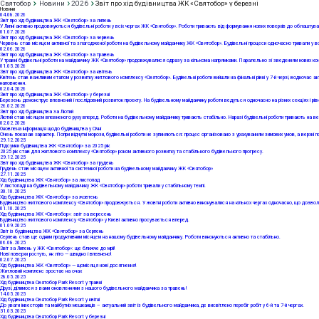
Святобор
Новини
2026
Звіт про хід будівництва ЖК «Святобор» у березні
Новини
04
.08.2026
Звіт про хід будівництва ЖК «Святобор» за липень
У Липні активно продовжуються будівельні роботи у всіх чергах ЖК «Святобор». Роботи тривають від формування нових поверхів до облаштуванн
01
.07.2026
Звіт про хід будівництва ЖК «Святобор» за червень
Червень став місяцем активної та злагодженої роботи на будівельному майданчику ЖК «Святобор». Будівельні процеси одночасно тривали у всіх
02
.06.2026
Звіт про хід будівництва ЖК «Святобор» за травень
У травні будівельні роботи на майданчику ЖК «Святобор» продовжувалися одразу за кількома напрямками. Паралельно зі зведенням нових конст
01
.05.2026
Звіт про хід будівництва ЖК «Святобор» за квітень
Квітень став важливим етапом у розвитку житлового комплексу «Святобор». Будівельні роботи вийшли на фінальні рівні у 7-й черзі, водночас а
наповнення.
02
.04.2026
Звіт про хід будівництва ЖК «Святобор» у березні
Березень демонструє впевнений і послідовний розвиток проєкту. На будівельному майданчику роботи ведуться одночасно на різних секціях і рів
26
.02.2026
Звіт про хід будівництва за Лютий
Лютий став місяцем впевненого руху вперед. Роботи на будівельному майданчику тривають стабільно. Наразі будівельні роботи тривають на вер
02
.02.2026
Оновлена інформація щодо будівництва у Січні
Січень показав характер. Попри відчутні морози, будівельні роботи не зупиняються: процес організовано з урахуванням зимових умов, а верхні
29
.12.2025
Підсумки будівництва ЖК «Святобор» за 2025 рік
2025 рік став для житлового комплексу «Святобор» роком активного розвитку та стабільного будівельного прогресу.
29
.12.2025
Звіт про хід будівництва ЖК «Святобор» за грудень
Грудень став місяцем активної та системної роботи на будівельному майданчику ЖК «Святобор»
27
.11.2025
Хід будівництва ЖК «Святобор» за листопад
У листопаді на будівельному майданчику ЖК «Святобор» роботи тривали у стабільному темпі.
30
.10.2025
Хід будівництва ЖК «Святобор» за жовтень
Будівництво житлового комплексу «Святобор» продовжується. У жовтні роботи активно виконувалися на кількох чергах одночасно, що дозволяє
01
.10.2025
Хід будівництва ЖК «Святобор»: звіт за вересень
Будівництво житлового комплексу «Святобор» у Києві активно просувається вперед.
01
.09.2025
Звіт із будівництва ЖК «Святобор» за Серпень
Серпень став ще одним продуктивним місяцем на нашому будівельному майданчику. Роботи виконуються активно та стабільно.
06
.08.2025
Звіт за Липень у ЖК «Святобор»: ще ближче до мрії!
Нові поверхи ростуть, як літо — швидко і впевнено!
02
.07.2025
Хід будівництва ЖК «Святобор» — щомісяця нові досягнення!
Житловий комплекс зростає на очах
28
.05.2025
Хід будівництва Святобор Park Resort у травні
Друзі, ділимося з вами оновленнями з нашого будівельного майданчика за травень!
14
.05.2025
Хід будівництва Святобор Park Resort у квітні
До уваги інвесторів та майбутніх мешканців – актуальний звіт із будівельного майданчика, де висвітлено перебіг робіт у 6-й та 7-й чергах.
31
.03.2025
Хід будівництва Святобор Park Resort у березні