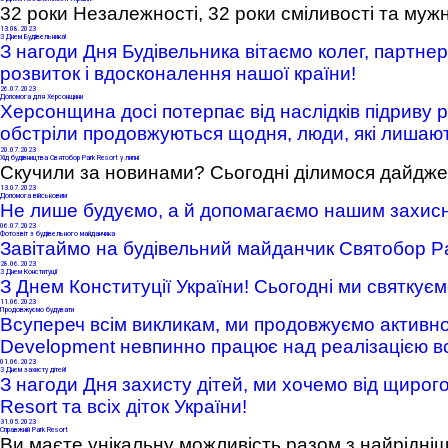
32 роки Незалежності, 32 роки сміливості та мужно
13
.08.2023
З Днем Будівельника!
З нагоди Дня Будівельника вітаємо колег, партнер
розвиток і вдосконалення нашої країни!
26
.07.2023
Допомога для Херсонщини
Херсонщина досі потерпає від наслідків підриву 
обстріли продовжуються щодня, люди, які лишаю
20
.07.2023
Хід будівництва Святобор Park Resort у липні
Скучили за новинами? Сьогодні ділимося дайджес
13
.07.2023
Допомога військовим
Не лише будуємо, а й допомагаємо нашим захис
Park Resort Святобор
06
.07.2023
Фотозвіт з будівельного майданчика
Завітаймо на будівельний майданчик Святобор Pa
28
.06.2023
З Днем Конституції
З Днем Конституції України! Сьогодні ми святкує
11
.06.2023
Продовжуємо будувати
Всупереч всім викликам, ми продовжуємо активно
Development невпинно працює над реалізацією всіх
01
.06.2023
З Днем захисту дітей!
З нагоди Дня захисту дітей, ми хочемо від щиро
Resort та всіх діток України!
31
.05.2023
Справжній Park Resort
Ви маєте унікальну можливість разом з найрідні