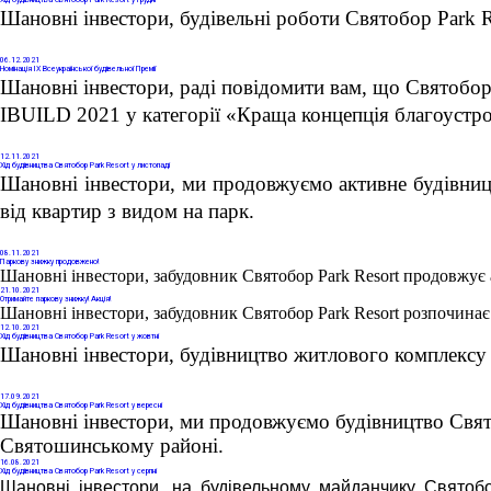
Хід будівництва Святобор Park Resort у грудні
Шановні інвестори, будівельні роботи Святобор Park R
06
.12.2021
Номінація IX Всеукраїнської будівельної Премії
Шановні інвестори, раді повідомити вам, що Святобор 
IBUILD 2021 у категорії «Краща концепція благоустро
12
.11.2021
Хід будівництва Святобор Park Resort у листопаді
Шановні інвестори, ми продовжуємо активне будівниц
від квартир з видом на парк. 
08
.11.2021
Паркову знижку продовжено!
Шановні інвестори, забудовник Святобор Park Resort продовжує 
21
.10.2021
Отримайте паркову знижку! Акція!
Шановні інвестори, забудовник Святобор Park Resort розпочинає
12
.10.2021
Хід будівництва Святобор Park Resort у жовтні
Шановні інвестори, будівництво житлового комплексу 
17
.09.2021
Хід будівництва Святобор Park Resort у вересні
Шановні інвестори, ми продовжуємо будівництво Свято
Святошинському районі. 
16
.08.2021
Хід будівництва Святобор Park Resort у серпні
Шановні інвестори, на будівельному майданчику Святоб