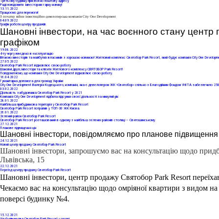
Третьому будинку присвоєно поштову адресу
Раді повідомити інвесторам гарну новину!
13
.11.2022
Працюємо для перемоги!
З початку війни інвестиційно-девелоперська компанія City One Development
04
.09.2022
Графік роботи центру продажів
Шановні інвестори, на час воєнного стану центр
графіком
19
.08.2022
4-ту чергу введено в експлуатацію
Вітаємо інвесторів та майбутніх власників з хорошою новиною! Житловий комплекс Святобор Park Resort, який будує компанія City One Developmen
27
.05.2022
Святобор Park Resort відновлює свою роботу
Шановні друзі, інвестори та клієнти Житлового комплексу СВЯТОБОР Park Resort!
Повідомляємо, що компанія City One Development відновлює свою роботу.
16
.04.2022
Гуманітарна допомога для громад України
City One Development Валерія Кодецького, компанія, яка є девелопером ЖК «Святобор» спільно з Благодійним Фондом УНІТА забезпечило 250 
03
.02.2022
Діяльність забудовника Cвятобор Park Resort у 2021
Компанія City One Development підбила підсумки своєї діяльності за минулий рік
28
.01.2022
Найбільша прибудинкова територія у Святобор Park Resort
Святобор Park Resort потрапив у ТОП-30 ЖК Києва.
26
.01.2022
Зелений район Святобор Park Resort
Святобор Park Resort розташований в одному з найбільш зелених районів столиці – Святошинському.
27
.12.2021
Планове підвищення цін
Шановні інвестори, повідомляємо про планове підвищення ці
24
.12.2021
Новий центр продажу Святобор Park Resort
Шановні інвестори, запрошуємо вас на консультацію щодо придба
Львівська, 15
22
.12.2021
Переїзд центру продажу Святобор Park Resort
Шановні інвестори, центр продажу Святобор Park Resort переїха
Чекаємо вас на консультацію щодо омріяної квартири з видом на 
поверсі будинку №4. 
15
.12.2021