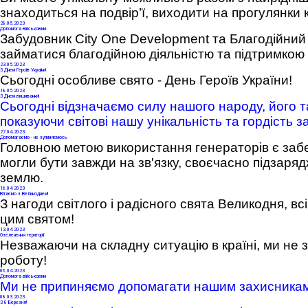
знаходиться на подвір’ї, виходити на прогулянки 
28
.05.2023
Допомога військовим
Забудовник City One Development та Благодійни
займатися благодійною діяльністю та підтримкою
23
.05.2023
З Днем Героїв України!
Сьогодні особливе свято - День Героїв України!
18
.05.2023
З Днем вишиванки!
Сьогодні відзначаємо силу нашого народу, його т
показуючи світові нашу унікальність та гордість з
27
.04.2023
Допомагаємо - не зупиняємось
Головною метою використання генераторів є забе
могли бути завжди на зв'язку, своєчасно підзаря
землю.
16
.04.2023
Вітаємо з Великоднем!
З нагоди світлого і радісного свята Великодня, вс
цим святом!
13
.04.2023
Озеленення території
Незважаючи на складну ситуацію в країні, ми не
роботу!
06
.04.2023
Допомога військовим
Ми не припиняємо допомагати нашим захисникам у
08
.03.2023
З 8 Березня!