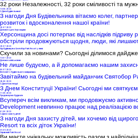
32 роки Незалежності, 32 роки сміливості та мужно
13
.08.2023
З Днем Будівельника!
З нагоди Дня Будівельника вітаємо колег, партнер
розвиток і вдосконалення нашої країни!
26
.07.2023
Допомога для Херсонщини
Херсонщина досі потерпає від наслідків підриву 
обстріли продовжуються щодня, люди, які лишаю
20
.07.2023
Хід будівництва Святобор Park Resort у липні
Скучили за новинами? Сьогодні ділимося дайджес
13
.07.2023
Допомога військовим
Не лише будуємо, а й допомагаємо нашим захис
Park Resort Святобор
06
.07.2023
Фотозвіт з будівельного майданчика
Завітаймо на будівельний майданчик Святобор Pa
28
.06.2023
З Днем Конституції
З Днем Конституції України! Сьогодні ми святкує
11
.06.2023
Продовжуємо будувати
Всупереч всім викликам, ми продовжуємо активно
Development невпинно працює над реалізацією всіх
01
.06.2023
З Днем захисту дітей!
З нагоди Дня захисту дітей, ми хочемо від щиро
Resort та всіх діток України!
31
.05.2023
Справжній Park Resort
Ви маєте унікальну можливість разом з найрідні