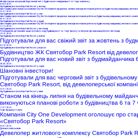
Ми підготували актуальний березневий звіт з будівельного майданчика 6 та 7 черг комплексу
03
.03.2025
Хід будівництва Святобор Park Resort у лютому
Інвестиційно-девелоперська компанія City One Development продовжує активно виконувати планові роботи на будівельному майданчику житловог
31
.01.2025
Хід будівництва Святобор Park Resort у січні
Інвестиційно-девелоперська компанія City One Development продовжує виконувати планові роботи на будівельному майданчику житлового компл
06
.01.2025
Хід будівництва Святобор Park Resort у грудні
Інвестиційно-девелоперська компанія City One Development продовжує виконувати планові роботи на будівельному майданчику житлового компл
12
.12.2024
Хід будівництва Святобор Park Resort у листопаді
Розповідаємо детальніше щодо поточного ходу будівництва 6 та 7 черг проєкту та звітуємо про виконані роботи в листопаді:
29
.10.2024
Хід будівництва Святобор Park Resort у жовтні
Підготували для вас свіжий звіт за жовтень з буд
03
.10.2024
Хід будівництва Святобор Park Resort у вересні
Будівництво ЖК Святобор Park Resort від девелоп
Підготували для вас новий звіт з будмайданчика 6
30
.08.2024
Хід будівництва Святобор Park Resort у серпні
Шановні інвестори!
Підготували для вас черговий звіт з будівельном
Святобор Park Resort, від девелоперської компані
31
.07.2024
Хід будівництва Святобор Park Resort у липні
Станом на кінець липня на будівельному майданч
виконуються планові роботи
з будівництва 6 та 7 
11
.07.2024
Старт продажу 6-ї черги
К
омпанія
City One Development оголошує про стар
«Святобор Park Resort»
03
.07.2024
Допомога військовим
Девелопер житлового комплексу Святобор Park Re