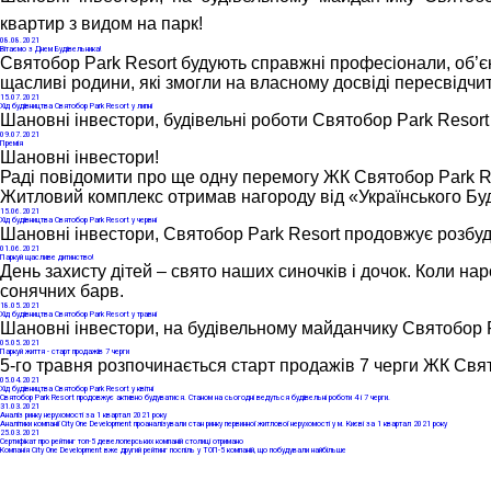
квартир з видом на парк! 
08
.08.2021
Вітаємо з Днем Будівельника!
Святобор Park Resort будують справжні професіонали, об’єк
щасливі родини, які змогли на власному досвіді пересвідчит
15
.07.2021
Хід будівництва Святобор Park Resort у липні
Шановні інвестори, будівельні роботи Святобор Park Resort
09
.07.2021
Премія
Шановні інвестори!
Раді повідомити про ще одну перемогу ЖК Святобор Park Re
Житловий комплекс отримав нагороду від «Українського Буд
15
.06.2021
Хід будівництва Святобор Park Resort у червні
Шановні інвестори, Святобор Park Resort продовжує розбуд
01
.06.2021
Паркуй щасливе дитинство!
День захисту дітей – свято наших синочків і дочок. Коли н
сонячних барв.
18
.05.2021
Хід будівництва Святобор Park Resort у травні
Шановні інвестори, на будівельному майданчику Святобор 
05
.05.2021
Паркуй життя - старт продажів 7 черги
5-го травня розпочинається старт продажів 7 черги ЖК Свят
05
.04.2021
Хід будівництва Святобор Park Resort у квітні
Святобор Park Resort продовжує активно будуватися. Станом на сьогодні ведуться будівельні роботи 4 і 7 черги.
31
.03.2021
Аналіз ринку нерухомості за 1 квартал 2021 року
Аналітики компанії City One Development проаналізували стан ринку первинної житлової нерухомості у м. Києві за 1 квартал 2021 року
25
.03.2021
Сертифікат про рейтинг топ-5 девелоперських компаній столиці отримано
Компанія Сity One Development вже другий рейтинг поспіль у ТОП-5 компаній, що побудували найбільше