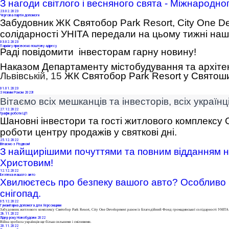
З нагоди світлого і весняного свята - Міжнародного
23
.02.2023
Чергова партія допомоги
Забудовник ЖК Святобор Park Resort, City One D
солідарності УНІТА
 передали на цьому тижні наш
03
.02.2023
Паркінгу присвоєно поштову адресу
Раді повідомити інвесторам гарну новину!
Наказом Департаменту містобудування та архіте
Львівській, 15
ЖК Святобор
Park
Resort
у Святоши
01
.01.2023
З Новим Роком 2023!
Вітаємо всіх мешканців та інвесторів, всіх україн
27
.12.2022
Графік роботи ЦП
Шановні інвестори та гості житлового комплексу 
роботи центру продажів у святкові дні.
25
.12.2022
Вітаємо з Різдвом!
З найщирішими почуттями та повним відданням на
Христовим! 
12
.12.2022
Безпека вашого авто
Хвилюєтесь про безпеку вашого авто
? Особливо 
снігопад.
05
.12.2022
Гуманітарна допомога для Херсонщини
Забудовник житлового комплексу Святобор Park Resort,
City One Development
разом із
Благодійний Фонд громадянської солідарності УНІТА
28
.11.2022
Лідер року Новобудови 2022
Війна зробила українців ще більш сильними і сміливими.
20
.11.2022