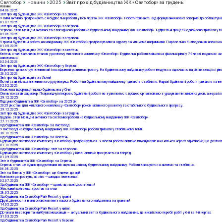
Святобор
Новини
2025
Звіт про хід будівництва ЖК «Святобор» за грудень
Новини
04
.08.2026
Звіт про хід будівництва ЖК «Святобор» за липень
У Липні активно продовжуються будівельні роботи у всіх чергах ЖК «Святобор». Роботи тривають від формування нових поверхів до облаштуванн
01
.07.2026
Звіт про хід будівництва ЖК «Святобор» за червень
Червень став місяцем активної та злагодженої роботи на будівельному майданчику ЖК «Святобор». Будівельні процеси одночасно тривали у всіх
02
.06.2026
Звіт про хід будівництва ЖК «Святобор» за травень
У травні будівельні роботи на майданчику ЖК «Святобор» продовжувалися одразу за кількома напрямками. Паралельно зі зведенням нових конст
01
.05.2026
Звіт про хід будівництва ЖК «Святобор» за квітень
Квітень став важливим етапом у розвитку житлового комплексу «Святобор». Будівельні роботи вийшли на фінальні рівні у 7-й черзі, водночас а
наповнення.
02
.04.2026
Звіт про хід будівництва ЖК «Святобор» у березні
Березень демонструє впевнений і послідовний розвиток проєкту. На будівельному майданчику роботи ведуться одночасно на різних секціях і рів
26
.02.2026
Звіт про хід будівництва за Лютий
Лютий став місяцем впевненого руху вперед. Роботи на будівельному майданчику тривають стабільно. Наразі будівельні роботи тривають на вер
02
.02.2026
Оновлена інформація щодо будівництва у Січні
Січень показав характер. Попри відчутні морози, будівельні роботи не зупиняються: процес організовано з урахуванням зимових умов, а верхні
29
.12.2025
Підсумки будівництва ЖК «Святобор» за 2025 рік
2025 рік став для житлового комплексу «Святобор» роком активного розвитку та стабільного будівельного прогресу.
29
.12.2025
Звіт про хід будівництва ЖК «Святобор» за грудень
Грудень став місяцем активної та системної роботи на будівельному майданчику ЖК «Святобор»
27
.11.2025
Хід будівництва ЖК «Святобор» за листопад
У листопаді на будівельному майданчику ЖК «Святобор» роботи тривали у стабільному темпі.
30
.10.2025
Хід будівництва ЖК «Святобор» за жовтень
Будівництво житлового комплексу «Святобор» продовжується. У жовтні роботи активно виконувалися на кількох чергах одночасно, що дозволяє
01
.10.2025
Хід будівництва ЖК «Святобор»: звіт за вересень
Будівництво житлового комплексу «Святобор» у Києві активно просувається вперед.
01
.09.2025
Звіт із будівництва ЖК «Святобор» за Серпень
Серпень став ще одним продуктивним місяцем на нашому будівельному майданчику. Роботи виконуються активно та стабільно.
06
.08.2025
Звіт за Липень у ЖК «Святобор»: ще ближче до мрії!
Нові поверхи ростуть, як літо — швидко і впевнено!
02
.07.2025
Хід будівництва ЖК «Святобор» — щомісяця нові досягнення!
Житловий комплекс зростає на очах
28
.05.2025
Хід будівництва Святобор Park Resort у травні
Друзі, ділимося з вами оновленнями з нашого будівельного майданчика за травень!
14
.05.2025
Хід будівництва Святобор Park Resort у квітні
До уваги інвесторів та майбутніх мешканців – актуальний звіт із будівельного майданчика, де висвітлено перебіг робіт у 6-й та 7-й чергах.
31
.03.2025
Хід будівництва Святобор Park Resort у березні