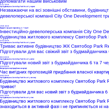
допомагати нашим військовим
01
.07.2024
Хід будівництва Святобор Park Resort у червні
Незважаючи на
всі зовнішні обставини
, будівниц
девелоперської компанії City One Development тр
25
.06.2024
Відкрито продаж паркомісць в 7 черзі!
Інвестиційно-девелоперська компанія
City One D
будівництва житлового комплексу Святобор
Park 
31
.05.2024
Хід будівництва Святобор Park Resort у травні
Триває активне будівництво ЖК Святобор Park Res
Підготували для вас свіжий звіт з будмайданчика 
30
.04.2024
Хід будівництва Святобор Park Resort у квітні
Підготували новий звіт з будмайданчика 6 та 7 че
02
.04.2024
Вигідні пропозиції придбання квартир!
Час вигідних пропозиціїй придбання власної кварти
04
.03.2024
Хід будівництва Святобор Park Resort у лютому
Будівництво житлового комплексу Святобор Park Re
триває!
Підготували для вас новий звіт з будмайданчика 6 
04
.02.2024
Хід будівництва Святобор Park Resort у січні
Будівництво житлового комплексу Святобор Park Re
знаходиться в активній фазі і не припиняється ні на