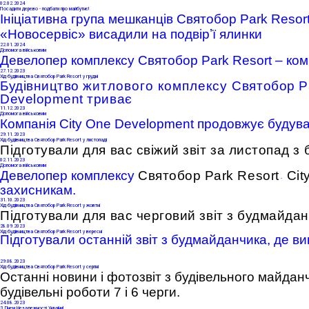
02
.02.2024
Посадити дерево - подбати про майбутнє!
Ініціативна група мешканців Святобор Park Resor
«Новосервіс» висадили на подвірʼї ялинки
22
.01.2024
Допомога військовим
Девелопер комплексу Святобор Park Resort – ко
27
.12.2023
Хід будівництва Святобор Park Resort у грудні
Будівництво
житлового комплексу
Святобор Pa
Development триває
11
.12.2023
Допомога військовим
Компанія City One Development продовжує будува
29
.11.2023
Хід будівництва Святобор Park Resort у листопаді
Підготували для вас свіжий звіт за листопад 
02
.11.2023
Допомога військовим
Девелопер комплексу
Святобор Park Resort
Cit
-
захисникам.
31
.10.2023
Хід будівництва Святобор Park Resort у жовтні
Підготували для вас черговий звіт з будмайда
28
.09.2023
Хід будівництва Святобор Park Resort у вересні
Підготували останній звіт з будмайданчика, де ви
29
.08.2023
Хід будівництва Святобор Park Resort у серпні
Останні новини і фотозвіт з будівельного майдан
будівельні роботи 7 і 6 черги.
24
.08.2023
З Днем Незалежності України!