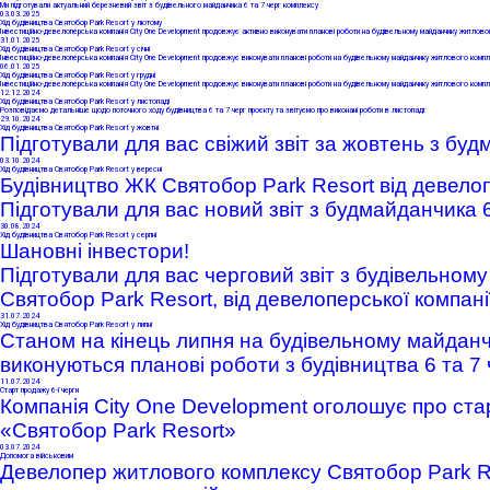
Ми підготували актуальний березневий звіт з будівельного майданчика 6 та 7 черг комплексу
03
.03.2025
Хід будівництва Святобор Park Resort у лютому
Інвестиційно-девелоперська компанія City One Development продовжує активно виконувати планові роботи на будівельному майданчику житловог
31
.01.2025
Хід будівництва Святобор Park Resort у січні
Інвестиційно-девелоперська компанія City One Development продовжує виконувати планові роботи на будівельному майданчику житлового компл
06
.01.2025
Хід будівництва Святобор Park Resort у грудні
Інвестиційно-девелоперська компанія City One Development продовжує виконувати планові роботи на будівельному майданчику житлового компл
12
.12.2024
Хід будівництва Святобор Park Resort у листопаді
Розповідаємо детальніше щодо поточного ходу будівництва 6 та 7 черг проєкту та звітуємо про виконані роботи в листопаді:
29
.10.2024
Хід будівництва Святобор Park Resort у жовтні
Підготували для вас свіжий звіт за жовтень з буд
03
.10.2024
Хід будівництва Святобор Park Resort у вересні
Будівництво ЖК Святобор Park Resort від девелоп
Підготували для вас новий звіт з будмайданчика 6
30
.08.2024
Хід будівництва Святобор Park Resort у серпні
Шановні інвестори!
Підготували для вас черговий звіт з будівельном
Святобор Park Resort, від девелоперської компані
31
.07.2024
Хід будівництва Святобор Park Resort у липні
Станом на кінець липня на будівельному майданч
виконуються планові роботи
з будівництва 6 та 7 
11
.07.2024
Старт продажу 6-ї черги
К
омпанія
City One Development оголошує про стар
«Святобор Park Resort»
03
.07.2024
Допомога військовим
Девелопер житлового комплексу Святобор Park Re