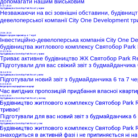
допомагати нашим військовим
01
.07.2024
Хід будівництва Святобор Park Resort у червні
Незважаючи на
всі зовнішні обставини
, будівниц
девелоперської компанії City One Development тр
25
.06.2024
Відкрито продаж паркомісць в 7 черзі!
Інвестиційно-девелоперська компанія
City One D
будівництва житлового комплексу Святобор
Park 
31
.05.2024
Хід будівництва Святобор Park Resort у травні
Триває активне будівництво ЖК Святобор Park Res
Підготували для вас свіжий звіт з будмайданчика 
30
.04.2024
Хід будівництва Святобор Park Resort у квітні
Підготували новий звіт з будмайданчика 6 та 7 че
02
.04.2024
Вигідні пропозиції придбання квартир!
Час вигідних пропозиціїй придбання власної кварти
04
.03.2024
Хід будівництва Святобор Park Resort у лютому
Будівництво житлового комплексу Святобор Park Re
триває!
Підготували для вас новий звіт з будмайданчика 6 
04
.02.2024
Хід будівництва Святобор Park Resort у січні
Будівництво житлового комплексу Святобор Park Re
знаходиться в активній фазі і не припиняється ні на