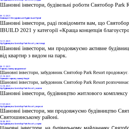
Хід будівництва Святобор Park Resort у грудні
Шановні інвестори, будівельні роботи Святобор Park R
06
.12.2021
Номінація IX Всеукраїнської будівельної Премії
Шановні інвестори, раді повідомити вам, що Святобор 
IBUILD 2021 у категорії «Краща концепція благоустро
12
.11.2021
Хід будівництва Святобор Park Resort у листопаді
Шановні інвестори, ми продовжуємо активне будівниц
від квартир з видом на парк. 
08
.11.2021
Паркову знижку продовжено!
Шановні інвестори, забудовник Святобор Park Resort продовжує 
21
.10.2021
Отримайте паркову знижку! Акція!
Шановні інвестори, забудовник Святобор Park Resort розпочинає
12
.10.2021
Хід будівництва Святобор Park Resort у жовтні
Шановні інвестори, будівництво житлового комплексу 
17
.09.2021
Хід будівництва Святобор Park Resort у вересні
Шановні інвестори, ми продовжуємо будівництво Свято
Святошинському районі. 
16
.08.2021
Хід будівництва Святобор Park Resort у серпні
Шановні інвестори, на будівельному майданчику Святоб