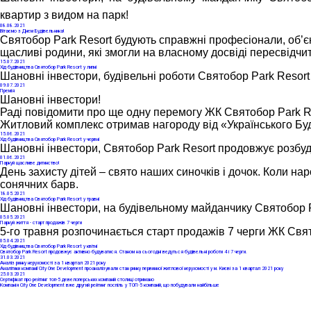
квартир з видом на парк! 
08
.08.2021
Вітаємо з Днем Будівельника!
Святобор Park Resort будують справжні професіонали, об’єк
щасливі родини, які змогли на власному досвіді пересвідчит
15
.07.2021
Хід будівництва Святобор Park Resort у липні
Шановні інвестори, будівельні роботи Святобор Park Resort
09
.07.2021
Премія
Шановні інвестори!
Раді повідомити про ще одну перемогу ЖК Святобор Park Re
Житловий комплекс отримав нагороду від «Українського Буд
15
.06.2021
Хід будівництва Святобор Park Resort у червні
Шановні інвестори, Святобор Park Resort продовжує розбуд
01
.06.2021
Паркуй щасливе дитинство!
День захисту дітей – свято наших синочків і дочок. Коли н
сонячних барв.
18
.05.2021
Хід будівництва Святобор Park Resort у травні
Шановні інвестори, на будівельному майданчику Святобор 
05
.05.2021
Паркуй життя - старт продажів 7 черги
5-го травня розпочинається старт продажів 7 черги ЖК Свят
05
.04.2021
Хід будівництва Святобор Park Resort у квітні
Святобор Park Resort продовжує активно будуватися. Станом на сьогодні ведуться будівельні роботи 4 і 7 черги.
31
.03.2021
Аналіз ринку нерухомості за 1 квартал 2021 року
Аналітики компанії City One Development проаналізували стан ринку первинної житлової нерухомості у м. Києві за 1 квартал 2021 року
25
.03.2021
Сертифікат про рейтинг топ-5 девелоперських компаній столиці отримано
Компанія Сity One Development вже другий рейтинг поспіль у ТОП-5 компаній, що побудували найбільше