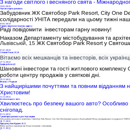
З нагоди світлого і весняного свята - Міжнародного
23
.02.2023
Чергова партія допомоги
Забудовник ЖК Святобор Park Resort, City One D
солідарності УНІТА
 передали на цьому тижні наш
03
.02.2023
Паркінгу присвоєно поштову адресу
Раді повідомити інвесторам гарну новину!
Наказом Департаменту містобудування та архіте
Львівській, 15
ЖК Святобор
Park
Resort
у Святоши
01
.01.2023
З Новим Роком 2023!
Вітаємо всіх мешканців та інвесторів, всіх україн
27
.12.2022
Графік роботи ЦП
Шановні інвестори та гості житлового комплексу 
роботи центру продажів у святкові дні.
25
.12.2022
Вітаємо з Різдвом!
З найщирішими почуттями та повним відданням на
Христовим! 
12
.12.2022
Безпека вашого авто
Хвилюєтесь про безпеку вашого авто
? Особливо 
снігопад.
05
.12.2022
Гуманітарна допомога для Херсонщини
Забудовник житлового комплексу Святобор Park Resort,
City One Development
разом із
Благодійний Фонд громадянської солідарності УНІТА
28
.11.2022
Лідер року Новобудови 2022
Війна зробила українців ще більш сильними і сміливими.
20
.11.2022