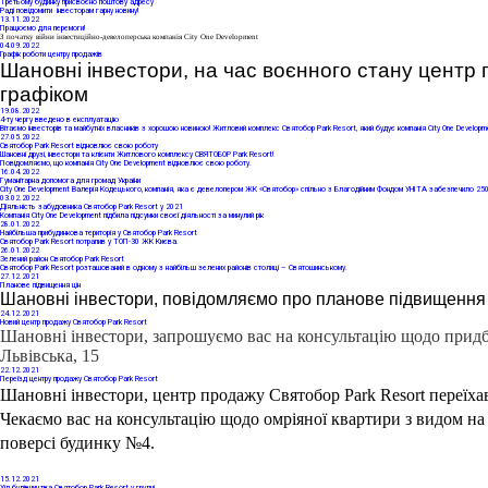
Третьому будинку присвоєно поштову адресу
Раді повідомити інвесторам гарну новину!
13
.11.2022
Працюємо для перемоги!
З початку війни інвестиційно-девелоперська компанія City One Development
04
.09.2022
Графік роботи центру продажів
Шановні інвестори, на час воєнного стану центр
графіком
19
.08.2022
4-ту чергу введено в експлуатацію
Вітаємо інвесторів та майбутніх власників з хорошою новиною! Житловий комплекс Святобор Park Resort, який будує компанія City One Developmen
27
.05.2022
Святобор Park Resort відновлює свою роботу
Шановні друзі, інвестори та клієнти Житлового комплексу СВЯТОБОР Park Resort!
Повідомляємо, що компанія City One Development відновлює свою роботу.
16
.04.2022
Гуманітарна допомога для громад України
City One Development Валерія Кодецького, компанія, яка є девелопером ЖК «Святобор» спільно з Благодійним Фондом УНІТА забезпечило 250 
03
.02.2022
Діяльність забудовника Cвятобор Park Resort у 2021
Компанія City One Development підбила підсумки своєї діяльності за минулий рік
28
.01.2022
Найбільша прибудинкова територія у Святобор Park Resort
Святобор Park Resort потрапив у ТОП-30 ЖК Києва.
26
.01.2022
Зелений район Святобор Park Resort
Святобор Park Resort розташований в одному з найбільш зелених районів столиці – Святошинському.
27
.12.2021
Планове підвищення цін
Шановні інвестори, повідомляємо про планове підвищення ці
24
.12.2021
Новий центр продажу Святобор Park Resort
Шановні інвестори, запрошуємо вас на консультацію щодо придба
Львівська, 15
22
.12.2021
Переїзд центру продажу Святобор Park Resort
Шановні інвестори, центр продажу Святобор Park Resort переїха
Чекаємо вас на консультацію щодо омріяної квартири з видом на 
поверсі будинку №4. 
15
.12.2021