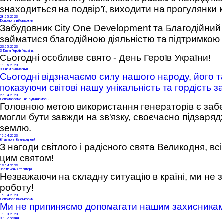
знаходиться на подвір’ї, виходити на прогулянки 
28
.05.2023
Допомога військовим
Забудовник City One Development та Благодійни
займатися благодійною діяльністю та підтримкою
23
.05.2023
З Днем Героїв України!
Сьогодні особливе свято - День Героїв України!
18
.05.2023
З Днем вишиванки!
Сьогодні відзначаємо силу нашого народу, його т
показуючи світові нашу унікальність та гордість з
27
.04.2023
Допомагаємо - не зупиняємось
Головною метою використання генераторів є забе
могли бути завжди на зв'язку, своєчасно підзаря
землю.
16
.04.2023
Вітаємо з Великоднем!
З нагоди світлого і радісного свята Великодня, вс
цим святом!
13
.04.2023
Озеленення території
Незважаючи на складну ситуацію в країні, ми не
роботу!
06
.04.2023
Допомога військовим
Ми не припиняємо допомагати нашим захисникам у
08
.03.2023
З 8 Березня!