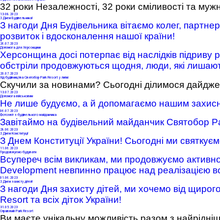
32 роки Незалежності, 32 роки сміливості та мужно
13
.08.2023
З Днем Будівельника!
З нагоди Дня Будівельника вітаємо колег, партнер
розвиток і вдосконалення нашої країни!
26
.07.2023
Допомога для Херсонщини
Херсонщина досі потерпає від наслідків підриву 
обстріли продовжуються щодня, люди, які лишаю
20
.07.2023
Хід будівництва Святобор Park Resort у липні
Скучили за новинами? Сьогодні ділимося дайджес
13
.07.2023
Допомога військовим
Не лише будуємо, а й допомагаємо нашим захис
Park Resort Святобор
06
.07.2023
Фотозвіт з будівельного майданчика
Завітаймо на будівельний майданчик Святобор Pa
28
.06.2023
З Днем Конституції
З Днем Конституції України! Сьогодні ми святкує
11
.06.2023
Продовжуємо будувати
Всупереч всім викликам, ми продовжуємо активно
Development невпинно працює над реалізацією всіх
01
.06.2023
З Днем захисту дітей!
З нагоди Дня захисту дітей, ми хочемо від щиро
Resort та всіх діток України!
31
.05.2023
Справжній Park Resort
Ви маєте унікальну можливість разом з найрідні